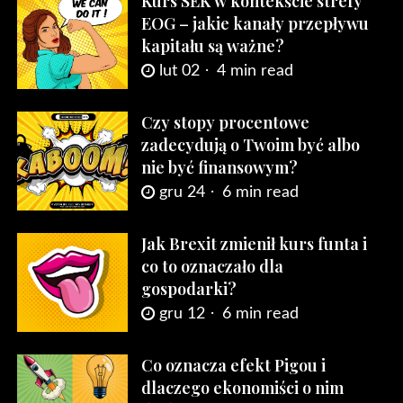
Kurs SEK w kontekście strefy
EOG – jakie kanały przepływu
kapitału są ważne?
lut 02
4 min read
Czy stopy procentowe
zadecydują o Twoim być albo
nie być finansowym?
gru 24
6 min read
Jak Brexit zmienił kurs funta i
co to oznaczało dla
gospodarki?
gru 12
6 min read
Co oznacza efekt Pigou i
dlaczego ekonomiści o nim