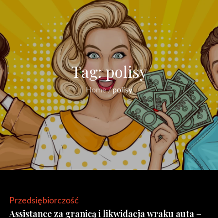
Tag:
polisy
Home
polisy
Przedsiębiorczość
Assistance za granicą i likwidacja wraku auta –