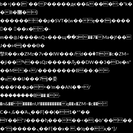
b�>j��)΄��!P�����ԫ��&���;�"k�
�B�޶�}
��������p�SVT�(w��ę��!j����
�� ��x�;�-
m��@J����nQ+���պ��כ��7�Ma�jf��
J��ͱ4j���Ѳ�
撆R��x�ZMz�7v��IW���/d��ٞ�Тז�c�ZM~
�ji�� ߒ��sQz�����Ԡ��DW��3�De�n"
��M�+/��������B��:�-
�u��IJ���7j�委
���9��p�=�'m��AN�ޭ�=/
��������B��:�-
�n&������nUf���������q��x�ZM~�
c��
Ϲ�+,&��Ὰܢ��F[��(�1�*"��
ϒ��"J����ԧ�����<�;�b"�� ��
�"j�����ܢ��F[��x� ,�!q�� қ�*]/