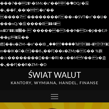
���؝�2��7�SMc�s"���ޭ�DQ/�应
�ܢ��F_��!� :�s"��
����7`��������F��+�SVT�n"��IJ�
���nQ/�应����B ��4�
w�D"��IJ�׭�-`������S��9�Dr�ji��EJ߅
��gJ�应��
矁[��x�ZM~�n"��IB؃��!'����Тѕ��+��(
m��IK�ʭ�/|��ϐܢ��F[��x�ZMz�G�� %嬩
�/c��������[[��<�RI:�:c��MΎ��:z�졾
�ܢ��F[��R�ZM~�D
Skip
ŚWIAT WALUT
to
KANTORY, WYMIANA, HANDEL, FINANSE
content