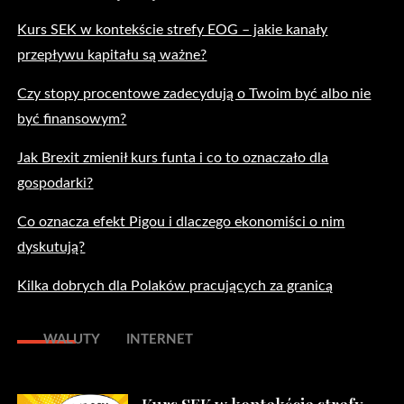
Kurs SEK w kontekście strefy EOG – jakie kanały
przepływu kapitału są ważne?
Czy stopy procentowe zadecydują o Twoim być albo nie
być finansowym?
Jak Brexit zmienił kurs funta i co to oznaczało dla
gospodarki?
Co oznacza efekt Pigou i dlaczego ekonomiści o nim
dyskutują?
Kilka dobrych dla Polaków pracujących za granicą
WALUTY
INTERNET