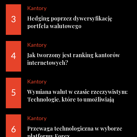
Kantory
Hedging poprzez dywersyfikację
3
portfela walutowego
Kantory
Jak tworzony jest ranking kantorów
4
internetowych?
Kantory
Wymiana walut w czasie rzeczywistym:
5
Technologie, które to umożliwiają
Kantory
Przewaga technologiczna w wyborze
6
platformy Forex