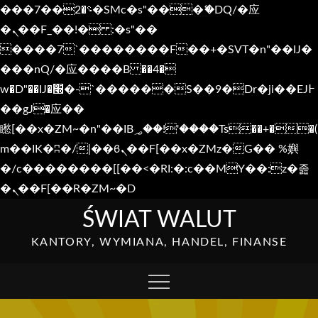
���؝�2��7�SMc�s"���ޭ�DQ/�应
�ܢ��F_��!� :�s"��
����7`��������F��+�SVT�n"��IJ�
���nQ/�应����B ��4�
w�D"��IJ�׭�-`������S��9�Dr�ji��EJ߅
��gJ�应��
矁[��x�ZM~�n"��IB؃��!'����Тѕ��+��(
m��IK�ʭ�/|��ϐܢ��F[��x�ZMz�G�� %嬩
�/c��������[[��<�RI:�:c��MΎ��:z�졾
�ܢ��F[��R�ZM~�D
Skip
ŚWIAT WALUT
to
KANTORY, WYMIANA, HANDEL, FINANSE
content