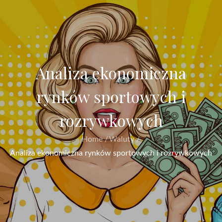
Analiza ekonomiczna
rynków sportowych i
rozrywkowych
Home
Waluty
Analiza ekonomiczna rynków sportowych i rozrywkowych