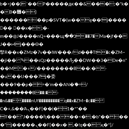
b�>j��)΄��!P�����ԫ��&���;�"k�
�B�޶�}
��������p�SVT�(w��ę��!j����
�� ��x�;�-
m��@J����nQ+���պ��כ��7�Ma�jf��
J��ͱ4j���Ѳ�
撆R��x�ZMz�7v��IW���/d��ٞ�Тז�c�ZM~
�ji�� ߒ��sQz�����Ԡ��DW��3�De�n"
��M�+/��������B��:�-
�u��IJ���7j�委
���9��p�=�'m��AN�ޭ�=/
��������B��:�-
�n&������nUf���������q��x�ZM~�
c��
Ϲ�+,&��Ὰܢ��F[��(�1�*"��
ϒ��"J����ԧ�����<�;�b"�� ��
�"j�����ܢ��F[��x� ,�!q�� қ�*]/