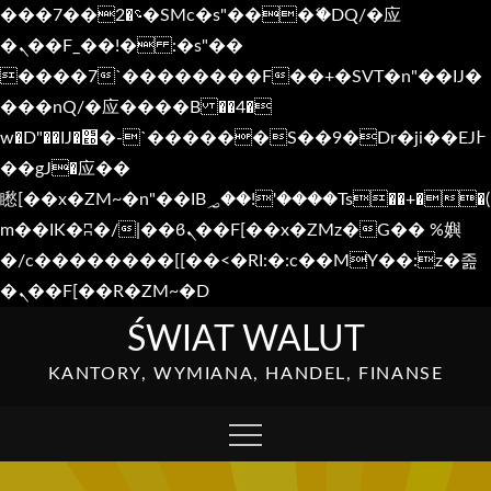
���؝�2��7�SMc�s"���ޭ�DQ/�应
�ܢ��F_��!� :�s"��
����7`��������F��+�SVT�n"��IJ�
���nQ/�应����B ��4�
w�D"��IJ�׭�-`������S��9�Dr�ji��EJ߅
��gJ�应��
矁[��x�ZM~�n"��IB؃��!'����Тѕ��+��(
m��IK�ʭ�/|��ϐܢ��F[��x�ZMz�G�� %嬩
�/c��������[[��<�RI:�:c��MΎ��:z�졾
�ܢ��F[��R�ZM~�D
Skip
ŚWIAT WALUT
to
KANTORY, WYMIANA, HANDEL, FINANSE
content