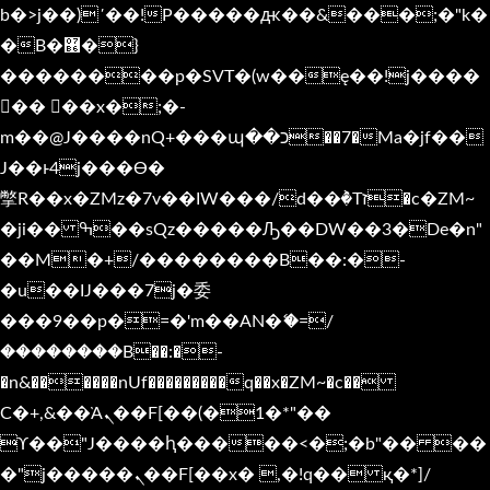
b�>j��)΄��!P�����ԫ��&���;�"k�
�B�޶�}
��������p�SVT�(w��ę��!j����
�� ��x�;�-
m��@J����nQ+���պ��כ��7�Ma�jf��
J��ͱ4j���Ѳ�
撆R��x�ZMz�7v��IW���/d��ٞ�Тז�c�ZM~
�ji�� ߒ��sQz�����Ԡ��DW��3�De�n"
��M�+/��������B��:�-
�u��IJ���7j�委
���9��p�=�'m��AN�ޭ�=/
��������B��:�-
�n&������nUf���������q��x�ZM~�
c��
Ϲ�+,&��Ὰܢ��F[��(�1�*"��
ϒ��"J����ԧ�����<�;�b"�� ��
�"j�����ܢ��F[��x� ,�!q�� қ�*]/