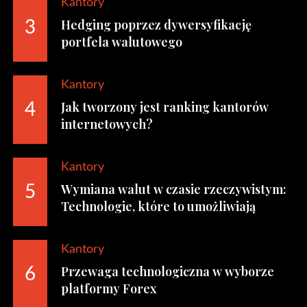
Kantory
Hedging poprzez dywersyfikację
3
portfela walutowego
Kantory
Jak tworzony jest ranking kantorów
4
internetowych?
Kantory
Wymiana walut w czasie rzeczywistym:
5
Technologie, które to umożliwiają
Kantory
Przewaga technologiczna w wyborze
6
platformy Forex