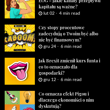
EOG – jakie kanały przepływu
kapitału są ważne?
lut 02
4 min read
Czy stopy procentowe
zadecydują o Twoim być albo
nie być finansowym?
gru 24
6 min read
Jak Brexit zmienił kurs funta i
co to oznaczało dla
gospodarki?
gru 12
6 min read
Co oznacza efekt Pigou i
dlaczego ekonomiści o nim
dyskutują?