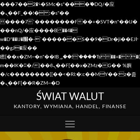
���؝�2��7�SMc�s"���ޭ�DQ/�应
�ܢ��F_��!� :�s"��
����7`��������F��+�SVT�n"��IJ�
���nQ/�应����B ��4�
w�D"��IJ�׭�-`������S��9�Dr�ji��EJ߅
��gJ�应��
矁[��x�ZM~�n"��IB؃��!'����Тѕ��+��(
m��IK�ʭ�/|��ϐܢ��F[��x�ZMz�G�� %嬩
�/c��������[[��<�RI:�:c��MΎ��:z�졾
�ܢ��F[��R�ZM~�D
Skip
ŚWIAT WALUT
to
KANTORY, WYMIANA, HANDEL, FINANSE
content