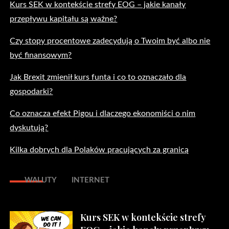
Kurs SEK w kontekście strefy EOG – jakie kanały
przepływu kapitału są ważne?
Czy stopy procentowe zadecydują o Twoim być albo nie
być finansowym?
Jak Brexit zmienił kurs funta i co to oznaczało dla
gospodarki?
Co oznacza efekt Pigou i dlaczego ekonomiści o nim
dyskutują?
Kilka dobrych dla Polaków pracujących za granicą
WALUTY
INTERNET
Kurs SEK w kontekście strefy