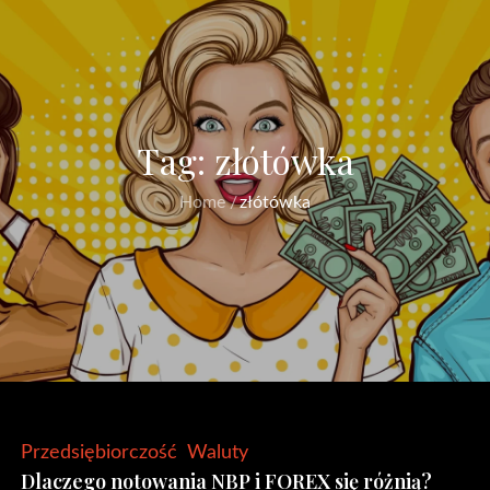
Tag:
złótówka
Home
złótówka
Przedsiębiorczość
Waluty
Dlaczego notowania NBP i FOREX się różnią?