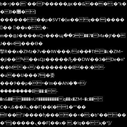
b�>j��)΄��!P�����ԫ��&���;�"k�
�B�޶�}
��������p�SVT�(w��ę��!j����
�� ��x�;�-
m��@J����nQ+���պ��כ��7�Ma�jf��
J��ͱ4j���Ѳ�
撆R��x�ZMz�7v��IW���/d��ٞ�Тז�c�ZM~
�ji�� ߒ��sQz�����Ԡ��DW��3�De�n"
��M�+/��������B��:�-
�u��IJ���7j�委
���9��p�=�'m��AN�ޭ�=/
��������B��:�-
�n&������nUf���������q��x�ZM~�
c��
Ϲ�+,&��Ὰܢ��F[��(�1�*"��
ϒ��"J����ԧ�����<�;�b"�� ��
�"j�����ܢ��F[��x� ,�!q�� қ�*]/