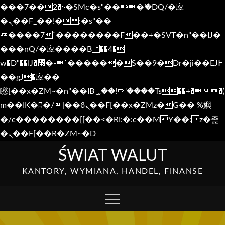
���؝�2��7�SMc�s"���ޭ�DQ/�应
�ܢ��F_��!� :�s"��
����7`��������F��+�SVT�n"��IJ�
���nQ/�应����B ��4�
w�D"��IJ�׭�-`������S��9�Dr�ji��EJ߅
��gJ�应��
矁[��x�ZM~�n"��IB؃��!'����Тѕ��+��(
m��IK�ʭ�/|��ϐܢ��F[��x�ZMz�G�� %嬩
�/c��������[[��<�RI:�:c��MΎ��:z�졾
�ܢ��F[��R�ZM~�D
Skip
ŚWIAT WALUT
to
KANTORY, WYMIANA, HANDEL, FINANSE
content