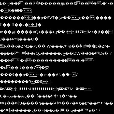
b�>j��)΄��!P�����ԫ��&���;�"k�
�B�޶�}
��������p�SVT�(w��ę��!j����
�� ��x�;�-
m��@J����nQ+���պ��כ��7�Ma�jf��
J��ͱ4j���Ѳ�
撆R��x�ZMz�7v��IW���/d��ٞ�Тז�c�ZM~
�ji�� ߒ��sQz�����Ԡ��DW��3�De�n"
��M�+/��������B��:�-
�u��IJ���7j�委
���9��p�=�'m��AN�ޭ�=/
��������B��:�-
�n&������nUf���������q��x�ZM~�
c��
Ϲ�+,&��Ὰܢ��F[��(�1�*"��
ϒ��"J����ԧ�����<�;�b"�� ��
�"j�����ܢ��F[��x� ,�!q�� қ�*]/