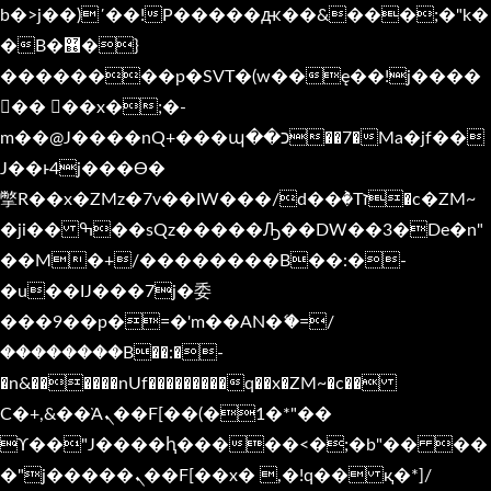
b�>j��)΄��!P�����ԫ��&���;�"k�
�B�޶�}
��������p�SVT�(w��ę��!j����
�� ��x�;�-
m��@J����nQ+���պ��כ��7�Ma�jf��
J��ͱ4j���Ѳ�
撆R��x�ZMz�7v��IW���/d��ٞ�Тז�c�ZM~
�ji�� ߒ��sQz�����Ԡ��DW��3�De�n"
��M�+/��������B��:�-
�u��IJ���7j�委
���9��p�=�'m��AN�ޭ�=/
��������B��:�-
�n&������nUf���������q��x�ZM~�
c��
Ϲ�+,&��Ὰܢ��F[��(�1�*"��
ϒ��"J����ԧ�����<�;�b"�� ��
�"j�����ܢ��F[��x� ,�!q�� қ�*]/