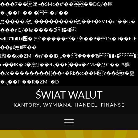
���؝�2��7�SMc�s"���ޭ�DQ/�应
�ܢ��F_��!� :�s"��
����7`��������F��+�SVT�n"��IJ�
���nQ/�应����B ��4�
w�D"��IJ�׭�-`������S��9�Dr�ji��EJ߅
��gJ�应��
矁[��x�ZM~�n"��IB؃��!'����Тѕ��+��(
m��IK�ʭ�/|��ϐܢ��F[��x�ZMz�G�� %嬩
�/c��������[[��<�RI:�:c��MΎ��:z�졾
�ܢ��F[��R�ZM~�D
Skip
ŚWIAT WALUT
to
KANTORY, WYMIANA, HANDEL, FINANSE
content