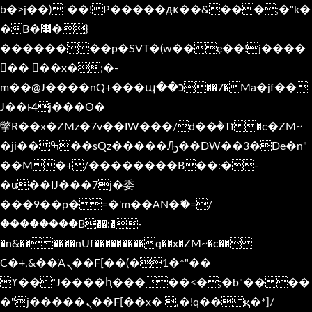
b�>j��)΄��!P�����ԫ��&���;�"k�
�B�޶�}
��������p�SVT�(w��ę��!j����
�� ��x�;�-
m��@J����nQ+���պ��כ��7�Ma�jf��
J��ͱ4j���Ѳ�
撆R��x�ZMz�7v��IW���/d��ٞ�Тז�c�ZM~
�ji�� ߒ��sQz�����Ԡ��DW��3�De�n"
��M�+/��������B��:�-
�u��IJ���7j�委
���9��p�=�'m��AN�ޭ�=/
��������B��:�-
�n&������nUf���������q��x�ZM~�
c��
Ϲ�+,&��Ὰܢ��F[��(�1�*"��
ϒ��"J����ԧ�����<�;�b"�� ��
�"j�����ܢ��F[��x� ,�!q�� қ�*]/