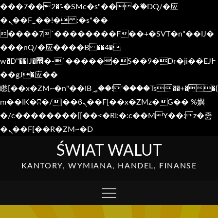
���؝�2��7�SMc�s"���ޭ�DQ/�应
�ܢ��F_��!� :�s"��
����7`��������F��+�SVT�n"��IJ�
���nQ/�应����B ��4�
w�D"��IJ�׭�-`������S��9�Dr�ji��EJ߅
��gJ�应��
矁[��x�ZM~�n"��IB؃��!'����Тѕ��+��(
m��IK�ʭ�/|��ϐܢ��F[��x�ZMz�G�� %嬩
�/c��������[[��<�RI:�:c��MΎ��:z�졾
�ܢ��F[��R�ZM~�D
Skip
ŚWIAT WALUT
to
KANTORY, WYMIANA, HANDEL, FINANSE
content