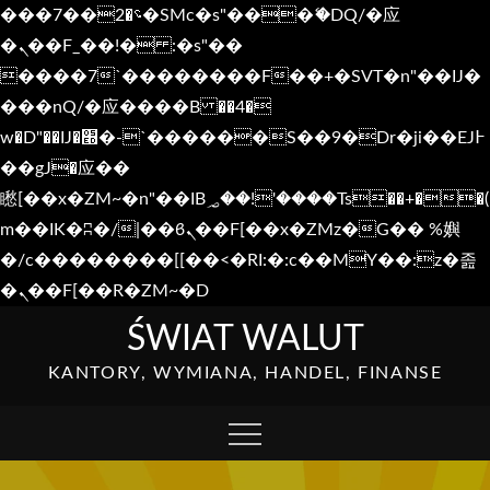
���؝�2��7�SMc�s"���ޭ�DQ/�应
�ܢ��F_��!� :�s"��
����7`��������F��+�SVT�n"��IJ�
���nQ/�应����B ��4�
w�D"��IJ�׭�-`������S��9�Dr�ji��EJ߅
��gJ�应��
矁[��x�ZM~�n"��IB؃��!'����Тѕ��+��(
m��IK�ʭ�/|��ϐܢ��F[��x�ZMz�G�� %嬩
�/c��������[[��<�RI:�:c��MΎ��:z�졾
�ܢ��F[��R�ZM~�D
Skip
ŚWIAT WALUT
to
KANTORY, WYMIANA, HANDEL, FINANSE
content