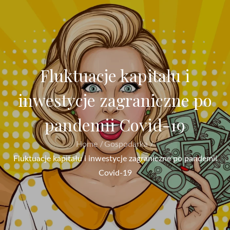
Fluktuacje kapitału i
inwestycje zagraniczne po
pandemii Covid-19
Home
Gospodarka
Fluktuacje kapitału i inwestycje zagraniczne po pandemii
Covid-19